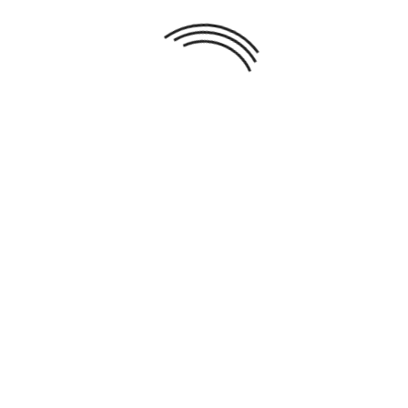
sécurité)
Politique de livraison. (Expédition & Livraison
rapide)
Politique retours (détail dans CGV)
DESCRIPTION
DÉTAILS DU PRODUIT
Dimensions: 44 X 56 cm
Poids: 0.099 kg
VOUS AIMEREZ AUSSI