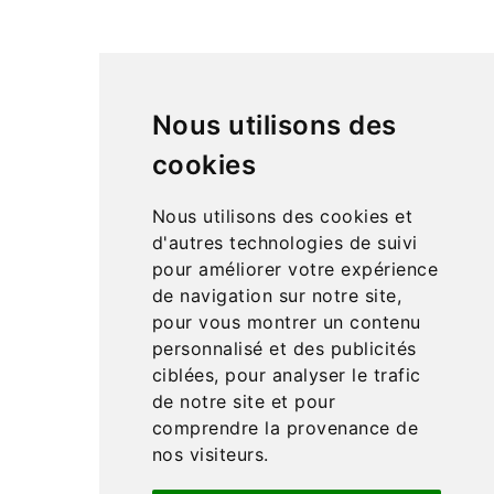
sélections pour développer les sens de vos enfants et
des jouets d’éveil pour bébé : mobiles, hochets et
jouets en bois.
De nombreux jeux d’adresse pour travailler la motricité,
Nous utilisons des
du matériel de vie pratique pour développer
l’autonomie, du langage, des mathématiques en
cookies
passant par la science et la géographie… Retrouvez de
nombreuses idées cadeaux pour enfant à petits prix.
Nous utilisons des cookies et
Matériel Montessori
est une entreprise française
d'autres technologies de suivi
spécialisée dans la vente de matériel pédagogique
pour améliorer votre expérience
Montessori
, à destination des particuliers et des
de navigation sur notre site,
écoles (publiques, privées et instituts).
pour vous montrer un contenu
personnalisé et des publicités
Produits

ciblées, pour analyser le trafic
Notre société
de notre site et pour

comprendre la provenance de
Liens utiles

nos visiteurs.