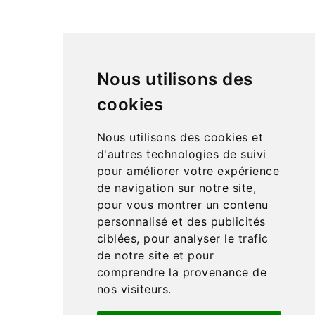
sélections pour développer les sens de vos enfants et
des jouets d’éveil pour bébé : mobiles, hochets et
jouets en bois.
De nombreux jeux d’adresse pour travailler la motricité,
Nous utilisons des
du matériel de vie pratique pour développer
l’autonomie, du langage, des mathématiques en
cookies
passant par la science et la géographie… Retrouvez de
nombreuses idées cadeaux pour enfant à petits prix.
Nous utilisons des cookies et
Matériel Montessori
est une entreprise française
d'autres technologies de suivi
spécialisée dans la vente de matériel pédagogique
pour améliorer votre expérience
Montessori
, à destination des particuliers et des
de navigation sur notre site,
écoles (publiques, privées et instituts).
pour vous montrer un contenu
personnalisé et des publicités
Produits

ciblées, pour analyser le trafic
Notre société
de notre site et pour

comprendre la provenance de
Liens utiles

nos visiteurs.