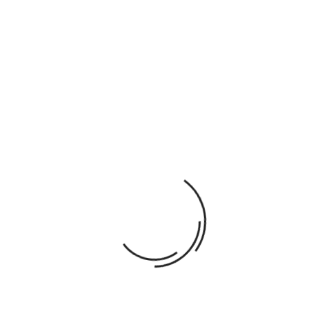
bébé, ainsi que sa confiance en soi.
En bois, il est composé d'un support, et de 3 boulons à
visser et dévisser de couleur rouge, bleu et jaune.
AJOUTER AU PANIER
Ajouter À La Liste De Souhaits
Partager
Paiement
Garanties sécurité. (Commandez en toute
sécurité)
Politique de livraison. (Expédition & Livraison