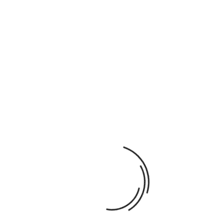
Développe la connaissance des couleurs, la motricité, la
coordination oeil/main.
L'enfant peut créer un tunnel, ou empiler les pièces les
unes au dessus des autres.
Il peut aussi utiliser l'arc-en-ciel avec les figurines arc-en-
ciel en les associant par paire.
AJOUTER AU PANIER
Ajouter À La Liste De Souhaits
Partager
Paiement