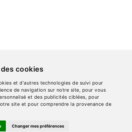
s et instituts).
NOUS CONTACTER
Matériel Montessori
3 rue de gourville
dresse :
45140 ORMES
France
 des cookies
montessori.materie
mail :
l@gmail.com
okies et d'autres technologies de suivi pour
él. :
ience de navigation sur notre site, pour vous
02 55 99 74 39
rsonnalisé et des publicités ciblées, pour
 notre site et pour comprendre la provenance de
e
Changer mes préférences