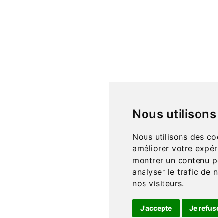
à destination des particuliers et des écoles (publiques, privée
iété
Liens utiles
 retours
Formations
A
ales
Blog
utilisation
Mandat Administratif
Nous utilisons
des données
E
nous
Nous utilisons des co
T
améliorer votre expér
montrer un contenu pe
analyser le trafic de
nos visiteurs.
J'accepte
Je refus
i