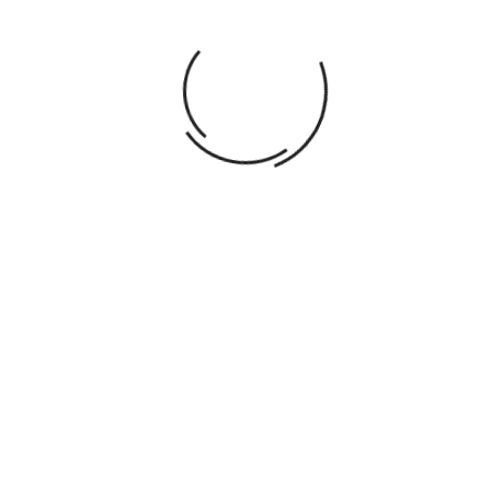
Politique de livraison. (Expédition & Livraison
rapide)
Politique retours (détail dans CGV)
DESCRIPTION
DÉTAILS DU PRODUIT
Dimensions : 12 x 24 x 11 cm
P
oids: 1,878
VOUS AIMEREZ AUSSI