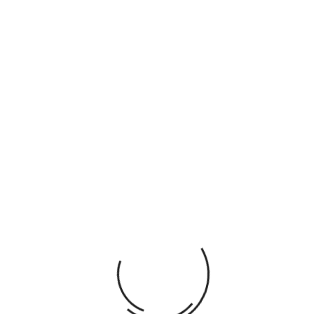
Politique retours (détail dans CGV)
DESCRIPTION
DÉTAILS DU PRODUIT
Dimensions : 20 x 75x 76 cm
Poids: 6.834 kg
VOUS AIMEREZ AUSSI