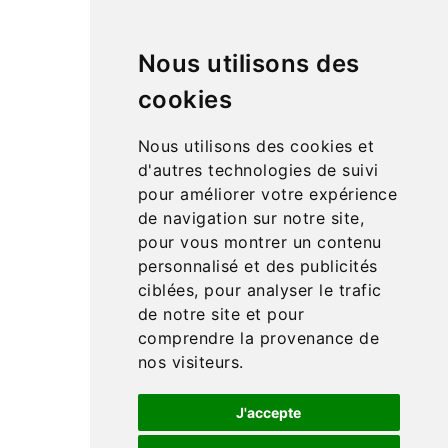
jouets en bois.
De nombreux jeux d’adresse pour travailler la motricité,
Nous utilisons des
du matériel de vie pratique pour développer
l’autonomie, du langage, des mathématiques en
cookies
passant par la science et la géographie… Retrouvez de
nombreuses idées cadeaux pour enfant à petits prix.
Nous utilisons des cookies et
Matériel Montessori
est une entreprise française
d'autres technologies de suivi
spécialisée dans la vente de matériel pédagogique
pour améliorer votre expérience
Montessori
, à destination des particuliers et des
de navigation sur notre site,
écoles (publiques, privées et instituts).
pour vous montrer un contenu
personnalisé et des publicités
Produits

ciblées, pour analyser le trafic
Notre société
de notre site et pour

comprendre la provenance de
Liens utiles

nos visiteurs.
J'accepte
© 2026 - Materiel Montessori - Site de jeux d'éveil et m
atériel éducatif Montessori pour vos enfants et vos proj