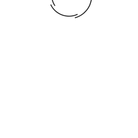
CHIFFRES RUGUEUX
BARRES NUMÉRIQUES
(ROUGES ET BLEUES)
18,99 €
AJOUTER AU PANIER
43,99 €
AJOUTER AU PANIER