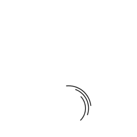
AJOUTER AU PANIER

Il n'y a pas assez de produits en stock.
Ajouter À La Liste De Souhaits
Partager
Paiement
Garanties sécurité. (Commandez en toute
sécurité)
Politique de livraison. (Expédition & Livraison
rapide)
Politique retours (détail dans CGV)