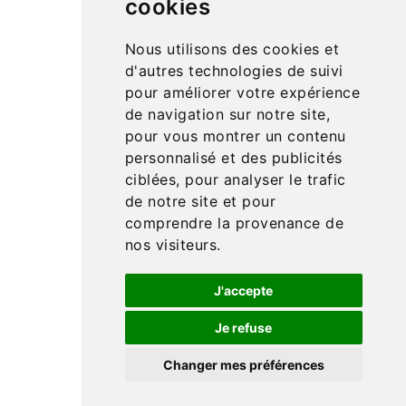
cookies
passant par la science et la géographie… Retrouvez de
nombreuses idées cadeaux pour enfant à petits prix.
Nous utilisons des cookies et
Matériel Montessori
est une entreprise française
d'autres technologies de suivi
spécialisée dans la vente de matériel pédagogique
pour améliorer votre expérience
Montessori
, à destination des particuliers et des
de navigation sur notre site,
écoles (publiques, privées et instituts).
pour vous montrer un contenu
personnalisé et des publicités
Produits

ciblées, pour analyser le trafic
Notre société
de notre site et pour

comprendre la provenance de
Liens utiles

nos visiteurs.
J'accepte
© 2026 - Materiel Montessori - Site de jeux d'éveil et m
atériel éducatif Montessori pour vos enfants et vos proj
Je refuse
ets professionnels
Changer mes préférences