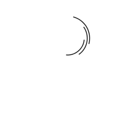
Paiement
Garanties sécurité. (Commandez en toute
sécurité)
Politique de livraison. (Expédition & Livraison
rapide)
Politique retours (détail dans CGV)
DESCRIPTION
DÉTAILS DU PRODUIT
Dimensions : 30 x 30 cm
Poids: 0.322 kg