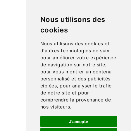
jouets en bois.
De nombreux jeux d’adresse pour travailler la motricité,
Nous utilisons des
du matériel de vie pratique pour développer
l’autonomie, du langage, des mathématiques en
cookies
passant par la science et la géographie… Retrouvez de
nombreuses idées cadeaux pour enfant à petits prix.
Nous utilisons des cookies et
Matériel Montessori
est une entreprise française
d'autres technologies de suivi
spécialisée dans la vente de matériel pédagogique
pour améliorer votre expérience
Montessori
, à destination des particuliers et des
de navigation sur notre site,
écoles (publiques, privées et instituts).
pour vous montrer un contenu
personnalisé et des publicités
Produits

ciblées, pour analyser le trafic
Notre société
de notre site et pour

comprendre la provenance de
Liens utiles

nos visiteurs.
J'accepte
© 2026 - Materiel Montessori - Site de jeux d'éveil et m
atériel éducatif Montessori pour vos enfants et vos proj