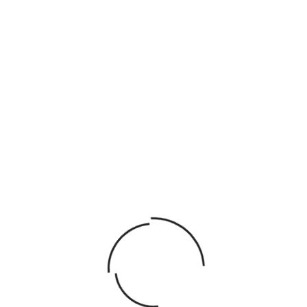
23,99 €
AJOUTER AU PANIER
KIT DE GÉOMÉTRIE
PLANCHE EN BOIS
51,99 €
COUVERTE DE LIÈGE
AJOUTER AU PANIER
22,99 €
AJOUTER AU PANIER