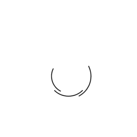
Garanties sécurité. (Commandez en toute
sécurité)
Politique de livraison. (Expédition & Livraison
rapide)
Politique retours (détail dans CGV)
DESCRIPTION
DÉTAILS DU PRODUIT
Dimensions: 36.5 x 22 cm
Poids: 0.854 kg
VOUS AIMEREZ AUSSI