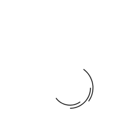
Garanties sécurité. (Commandez en toute
sécurité)
Politique de livraison. (Expédition & Livraison
rapide)
Politique retours (détail dans CGV)
DESCRIPTION
DÉTAILS DU PRODUIT
Dimensions: 10 cm de hauteur
Largeur max : 37 cm
Largeur min : 10 cm
Poids: 0.574 kg