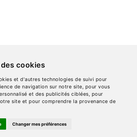
NOUS CONTACTER
Matériel Montessori
3 rue de gourville
dresse :
45140 ORMES
France
 des cookies
montessori.materie
mail :
l@gmail.com
okies et d'autres technologies de suivi pour
él. :
02 55 99 74 39
ience de navigation sur notre site, pour vous
rsonnalisé et des publicités ciblées, pour
 notre site et pour comprendre la provenance de
e
Changer mes préférences