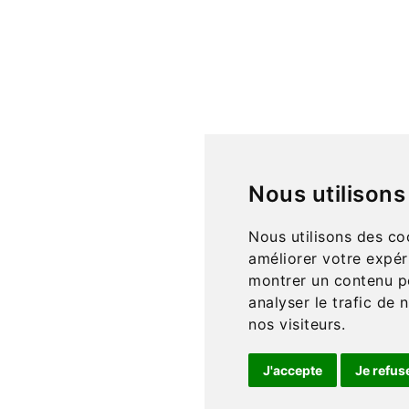
iété
Liens utiles
 retours
Formations
A
ales
Blog
utilisation
Mandat Administratif
Nous utilisons
des données
E
nous
Nous utilisons des co
T
améliorer votre expér
montrer un contenu pe
analyser le trafic de
nos visiteurs.
J'accepte
Je refus
i
nt